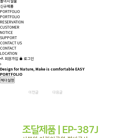
놀이시설물
신규제품
PORTFOLIO
PORTFOLIO
RESERVATION
CUSTOMER
NOTICE
SUPPORT
CONTACT US
CONTACT
LOCATION
회원가입
로그인
Design for Nature, Make is comfortable EASY
PORTFOLIO
헤더설정
이전글
다음글
조달제품 | EP-387J