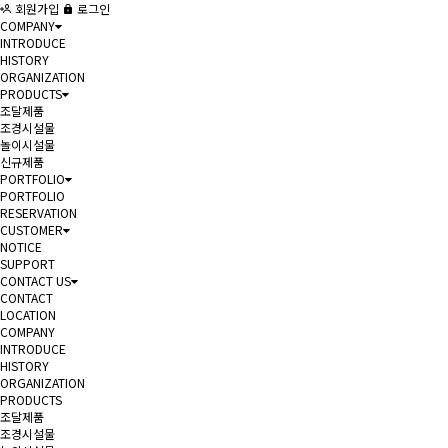
회원가입
로그인
COMPANY
INTRODUCE
HISTORY
ORGANIZATION
PRODUCTS
조달제품
조경시설물
놀이시설물
신규제품
PORTFOLIO
PORTFOLIO
RESERVATION
CUSTOMER
NOTICE
SUPPORT
CONTACT US
CONTACT
LOCATION
COMPANY
INTRODUCE
HISTORY
ORGANIZATION
PRODUCTS
조달제품
조경시설물