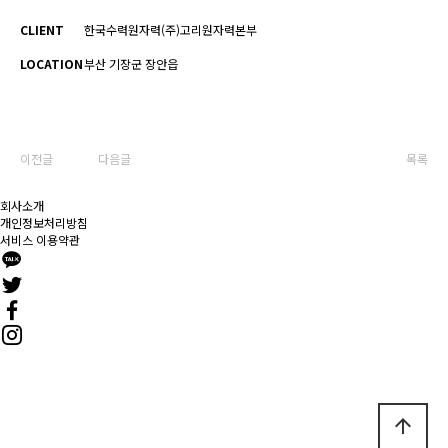
CLIENT
한국수력원자력(주)고리원자력본부
LOCATION
부산 기장군 장안읍
이전글
다음글
목록
회사소개
개인정보처리방침
서비스 이용약관
이지디자인
TEL 051-897-9601 ㅣ FAX 051-897-9603
부산광역시 연제구 연산5동 1505-13 거목빌딩 5층 16-124
COPYRIGHT(c) 2020
이지디자인
ALL RIGHTS RESERVED.
arrow_upward