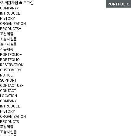
회원가입
로그인
PORTFOLIO
COMPANY
INTRODUCE
HISTORY
ORGANIZATION
PRODUCTS
조달제품
조경시설물
놀이시설물
신규제품
PORTFOLIO
PORTFOLIO
RESERVATION
CUSTOMER
NOTICE
SUPPORT
CONTACT US
CONTACT
LOCATION
COMPANY
INTRODUCE
HISTORY
ORGANIZATION
PRODUCTS
조달제품
조경시설물