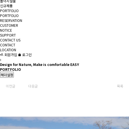
놀이시설물
신규제품
PORTFOLIO
PORTFOLIO
RESERVATION
CUSTOMER
NOTICE
SUPPORT
CONTACT US
CONTACT
LOCATION
회원가입
로그인
Design for Nature, Make is comfortable EASY
PORTFOLIO
헤더설정
이전글
다음글
목록