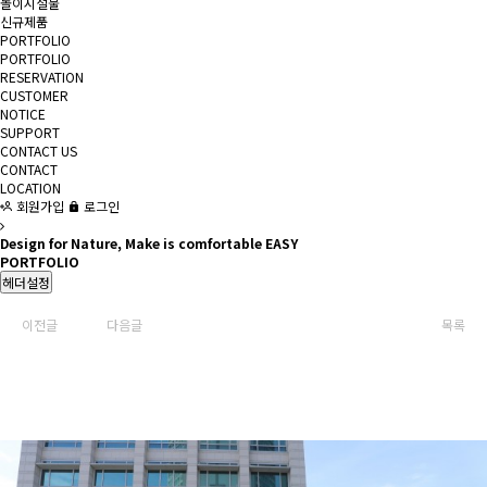
놀이시설물
신규제품
PORTFOLIO
PORTFOLIO
RESERVATION
CUSTOMER
NOTICE
SUPPORT
CONTACT US
CONTACT
LOCATION
회원가입
로그인
Design for Nature, Make is comfortable EASY
PORTFOLIO
헤더설정
이전글
다음글
목록